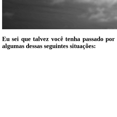
Eu sei que talvez você tenha passado por
algumas dessas seguintes situações:
Seu parceiro de repente fica ocupado com o
trabalho e não tem tempo para o jantar que você
preparou cuidadosamente. Mesmo sabendo que
ele gosta de passar tempo com você, ainda se
sente rejeitada e frustrada.
E essa sua decepção se manifesta muitas vezes
de forma infantil, com você pisando forte no
chão ou batendo a porta do quarto.
Ou talvez você perceba que a repentina