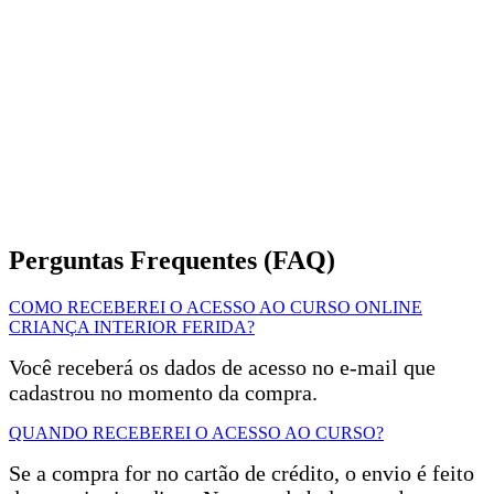
Como Influenciadora Digital, divulgo meus
conhecimentos para milhões de pessoas, através dos
meus canais no Youtube
(com mais de 200.000
inscritos), Facebook e Instagram.
Me sentirei honrada em poder ajudar você também.
Se você deseja de verdade iniciar sua mudança,
aguardo você no curso online.
Perguntas Frequentes (FAQ)
COMO RECEBEREI O ACESSO AO CURSO ONLINE
CRIANÇA INTERIOR FERIDA?
Você receberá os dados de acesso no e-mail que
cadastrou no momento da compra.
QUANDO RECEBEREI O ACESSO AO CURSO?
Se a compra for no cartão de crédito, o envio é feito