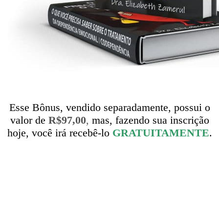
Esse Bônus, vendido separadamente, possui o
valor de
R$97,00
,
mas, fazendo sua inscrição
hoje, você irá recebê-lo
GRATUITAMENTE
.
Quanto ao valor do curso, se eu fosse cobrar por todos os
anos de estudo, formações, pós-graduações e mestrado
para adquirir o conhecimento que tenho hoje, não poderia
cobrar menos de
R$5.000,00
porque eu investi bem mais
de
R$20.000,00
em minhas formações e livros, sem falar
nas noites que passei em claro me dedicando…