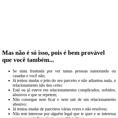
necessidade do seu parceiro de trabalhar mais
faz você se sentir da mesma forma quando seus
pais cancelaram planos de passeios, não foram
aos seus eventos da escola, até mesmo sua festa
de aniversário, por causa de suas agendas
ocupadas.
Mas não é só isso, pois é bem provável
que você também...
Se sinta frustrada por ver tantas pessoas namorando ou
casadas e você não;
Já tentou mudar o jeito do seu parceiro e não adiantou nada, o
relacionamento não deu certo;
Está ou já esteve em relacionamentos complicados, sofridos,
abusivos e que se repetem;
Não consegue nem ficar e nem sair de um relacionamento
abusivo;
Já tentou mudar de parceiros várias vezes e não resolveu;
Não tem interesse por alguém legal que te quer e se interessa