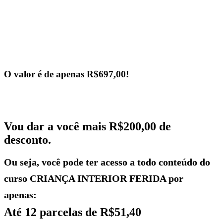
Mas a verdade é que hoje tenho um propósito muito
grande, que é ajudar o maior número de pessoas que estão
passando pelo que passei um dia. Por isso, não cobro o
valor de 5 MIL, 3 MIL ou mesmo 1 MIL reais para você
ter acesso ao conhecimento necessário para sua mudança
de vida.
O valor é de apenas R$697,00!
Mas estou me propondo a fazer algo ainda melhor para
ajudar você a dar esse passo importante em sua vida.
Vou dar a você mais R$200,00 de
desconto.
Ou seja, você pode ter acesso a todo conteúdo do
curso CRIANÇA INTERIOR FERIDA por
apenas:
Até 12 parcelas de R$51,40